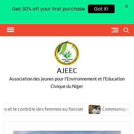
X
Get 30% off your first purchase
Got it!
Skip
Search
to
content
AJEEC
Association des jeunes pour l'Environnement et l'Education
Civique du Niger
le contrôle des femmes au foncier
Communiqué de press