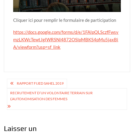
Cliquer ici pour remplir le formulaire de participation
https://docs.google.com/forms/d/e/1FAIpQLSczfFwsv
mzLKWcTewtJgIWRSNl4872OSlpMBKS4pMu5jaxBi
A/viewform?usp=sf_link
Navigation
RAPPORT FIJED SAHEL 2019
de
RECRUTEMENT D’UN VOLONTAIRE TERRAIN SUR
L’AUTONOMISATION DES FEMMES
l’article
Laisser un