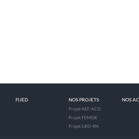
FIJED
NOS PROJETS
NOS AC
Projet AEF-ACD
Projet FEMSSE
Projet GRD-RN