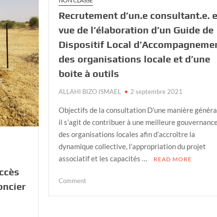
NON CLASSÉ
Recrutement d’un.e consultant.e. 
vue de l’élaboration d’un Guide de
Dispositif Local d’Accompagneme
des organisations locale et d’une
boite à outils
ALLAHI BIZO ISMAEL
2 septembre 2021
Objectifs de la consultation D’une manière généra
il s’agit de contribuer à une meilleure gouvernanc
des organisations locales afin d’accroître la
dynamique collective, l’appropriation du projet
associatif et les capacités …
READ MORE
accès
on
Comment
oncier
Recrutement
d’un.e
consultant.e.