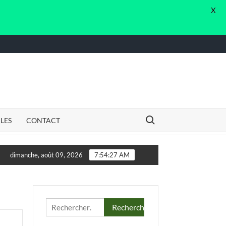
X
Search for:
CLES
CONTACT
tant.e. en vue de l’élaboration d’un Guide de Dispositif Local d
dimanche, août 09, 2026
7:54:28 AM
Rechercher :