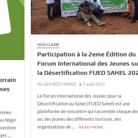
NON CLASSÉ
Participation à la 2eme Édition du
Forum International des Jeunes su
la Désertification FIJED SAHEL 20
errain
ALLAHI BIZO ISMAEL
5 août 2021
mmes
Le Forum International des Jeunes pour la
Désertification au Sahel (FIJED Sahel) est une
plateforme de rencontre qui rassemble chaque de
Jeunes
an, des jeunes des différents horizons, des
 au Niger
organisations de …
READ MORE
nvention
ojet …