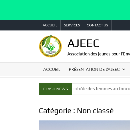
Skip
ACCUEIL
SERVICES
CONTACT US
to
content
AJEEC
Association des jeunes pour l'En
ACCUEIL
PRÉSENTATION DE L’AJEEC
issons dans l’accès et le contrôle des femmes au foncier
FLASH NEWS
Catégorie :
Non classé