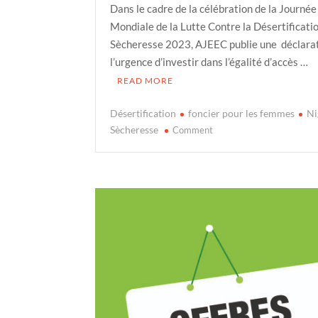
Dans le cadre de la célébration de la Journée
Mondiale de la Lutte Contre la Désertificatio
Sècheresse 2023, AJEEC publie une déclarat
l’urgence d’investir dans l’égalité d’accès …
READ MORE
Désertification
foncier pour les femmes
Ni
on
Sècheresse
Comment
Terre
des
femmes.
Droits
des
femmes
:
Investissons
dans
l’accès
et
le