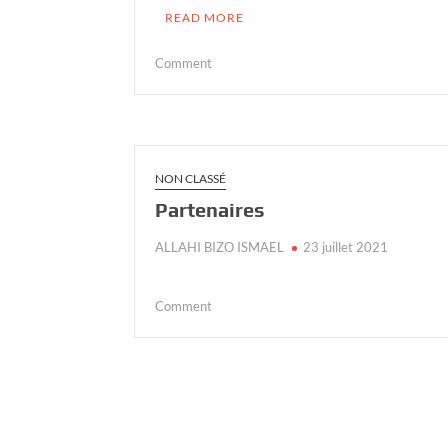
READ MORE
on
Comment
Recrutement
d’un
Volontaire
Terrain
sur
NON CLASSÉ
l’Autonomisation
Partenaires
des
Femmes
ALLAHI BIZO ISMAEL
23 juillet 2021
on
Comment
Partenaires