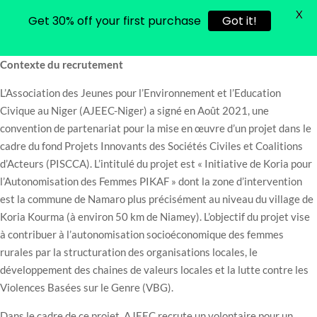
X
Get 30% off your first purchase
Got it!
Contexte du recrutement
L’Association des Jeunes pour l’Environnement et l’Education
Civique au Niger (AJEEC-Niger) a signé en Août 2021, une
convention de partenariat pour la mise en œuvre d’un projet dans le
cadre du fond Projets Innovants des Sociétés Civiles et Coalitions
d’Acteurs (PISCCA). L’intitulé du projet est « Initiative de Koria pour
l’Autonomisation des Femmes PIKAF » dont la zone d’intervention
est la commune de Namaro plus précisément au niveau du village de
Koria Kourma (à environ 50 km de Niamey). L’objectif du projet vise
à contribuer à l’autonomisation socioéconomique des femmes
rurales par la structuration des organisations locales, le
développement des chaines de valeurs locales et la lutte contre les
Violences Basées sur le Genre (VBG).
Dans le cadre de ce projet, AJEEC recrute un volontaire pour un