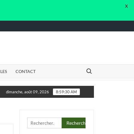
X
Search for:
CLES
CONTACT
ltant.e. en vue de l’élaboration d’un Guide de Dispositif Local 
dimanche, août 09, 2026
8:59:30 AM
Rechercher :