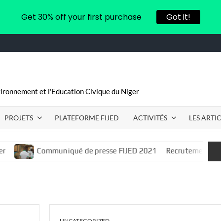
Get 30% off your first purchase
Got it!
vironnement et l'Education Civique du Niger
PROJETS
PLATEFORME FIJED
ACTIVITÉS
LES ARTI
Communiqué de presse FIJED 2021
Recrutement d’un.e consu
UNCATEGORIZED