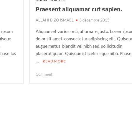
.
Praesent aliquamar cut sapien.
ALLAHI BIZO ISMAEL
3 décembre 2015
m ipsum
Aliquam et varius orci, ut ornare justo. Lorem ips
Quisque
dolor sit amet, consectetur adipiscing elit. Quisqu
n
augue metus, blandit vel nibh sed, sollicitudin
Phasellus
placerat quam. Quisque id scelerisque nibh. Phase
…
READ MORE
on
Comment
Praesent
aliquamar
cut
sapien.