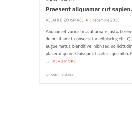
Praesent aliquamar cut sapien
ALLAHI BIZO ISMAEL
3 décembre 2015
Aliquam et varius orci, ut ornare justo. Lore
dolor sit amet, consectetur adipiscing elit. 
augue metus, blandit vel nibh sed, sollicitudi
placerat quam. Quisque id scelerisque nibh. 
…
READ MORE
sur
Un commentaire
Praesent
aliquamar
cut
sapien.