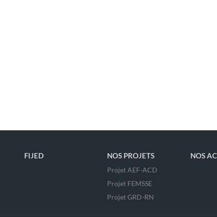
FIJED
NOS PROJETS
NOS AC
Projet AEF-ACD
Projet FEMSSE
Projet GRD-RN