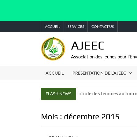
Skip
ACCUEIL
SERVICES
CONTACT US
to
content
AJEEC
Association des jeunes pour l'En
ACCUEIL
PRÉSENTATION DE L’AJEEC
tissons dans l’accès et le contrôle des femmes au foncier
FLASH NEWS
Mois :
décembre 2015
UNCATEGORIZED