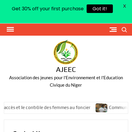
X
Get 30% off your first purchase
Got it!
Skip
Search
to
content
AJEEC
Association des jeunes pour l'Environnement et l'Education
Civique du Niger
ccès et le contrôle des femmes au foncier
Communiqué d