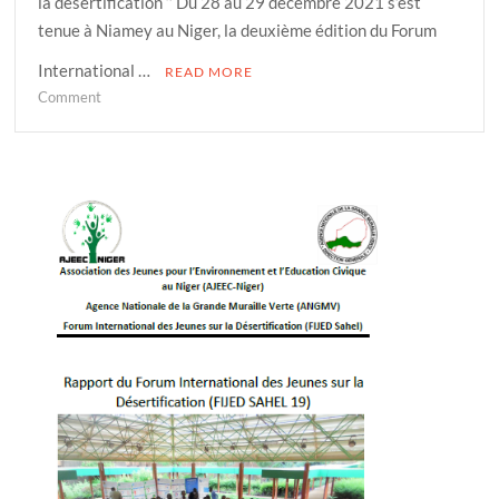
la désertification ‘’ Du 28 au 29 décembre 2021 s’est
tenue à Niamey au Niger, la deuxième édition du Forum
International …
READ MORE
on
Comment
Communiqué
de
presse
FIJED
2021