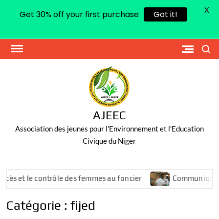
X
Get 30% off your first purchase
Got it!
Skip
Search
to
content
AJEEC
Association des jeunes pour l'Environnement et l'Education
Civique du Niger
et le contrôle des femmes au foncier
Communiqué de pre
Catégorie :
fijed