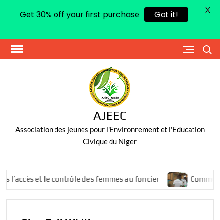
X
Get 30% off your first purchase
Got it!
Skip
Search
to
content
AJEEC
Association des jeunes pour l'Environnement et l'Education
Civique du Niger
l’accès et le contrôle des femmes au foncier
Communiqué