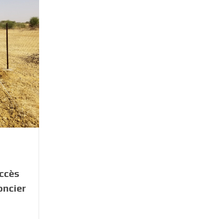
accès
oncier