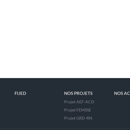
FIJED
NOS PROJETS
NOS AC
Projet AEF-ACD
Projet FEMSSE
Projet GRD-RN