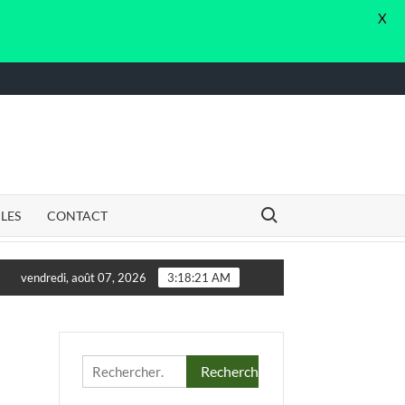
X
Search for:
CLES
CONTACT
ltant.e. en vue de l’élaboration d’un Guide de Dispositif Local 
vendredi, août 07, 2026
3:18:21 AM
Rechercher :