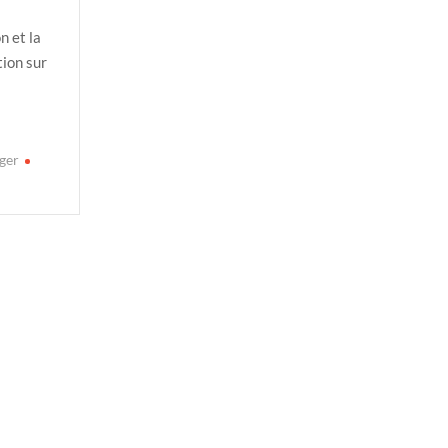
n et la
ion sur
ger