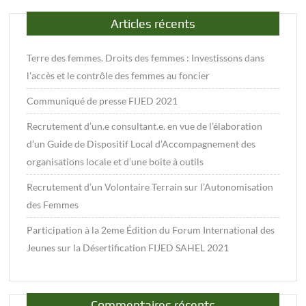
et
Articles récents
le
contrôle
Terre des femmes. Droits des femmes : Investissons dans
des
femmes
l’accès et le contrôle des femmes au foncier
au
Communiqué de presse FIJED 2021
foncier
Recrutement d’un.e consultant.e. en vue de l’élaboration
d’un Guide de Dispositif Local d’Accompagnement des
organisations locale et d’une boite à outils
Recrutement d’un Volontaire Terrain sur l’Autonomisation
des Femmes
Participation à la 2eme Édition du Forum International des
Jeunes sur la Désertification FIJED SAHEL 2021
Commentaires récents