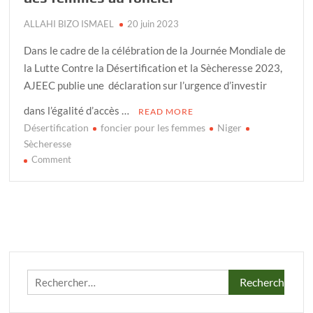
ALLAHI BIZO ISMAEL
20 juin 2023
Dans le cadre de la célébration de la Journée Mondiale de
la Lutte Contre la Désertification et la Sècheresse 2023,
AJEEC publie une déclaration sur l’urgence d’investir
dans l’égalité d’accès …
READ MORE
Désertification
foncier pour les femmes
Niger
Sècheresse
on
Comment
Terre
des
femmes.
Droits
des
femmes
:
Rechercher :
Investissons
dans
l’accès