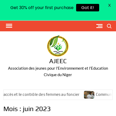
X
Get 30% off your first purchase
Got it!
Skip
Search
to
content
AJEEC
Association des jeunes pour l'Environnement et l'Education
Civique du Niger
cès et le contrôle des femmes au foncier
Communiqué de
Mois :
juin 2023