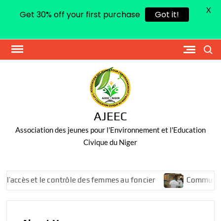
X
Get 30% off your first purchase
Got it!
Search
AJEEC
Association des jeunes pour l'Environnement et l'Education
Civique du Niger
ccès et le contrôle des femmes au foncier
Communiqué de